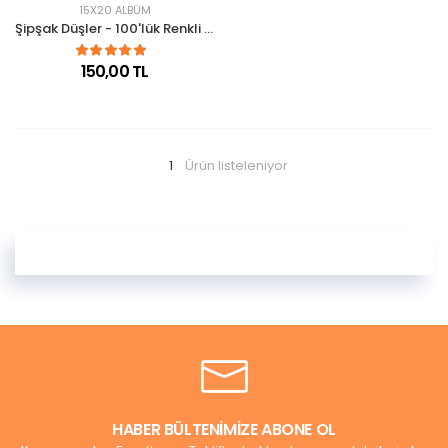
15X20 ALBÜM
Şipşak Düşler - 100'lük Renkli Desenli 15x21 Fotoğraf Albümü
150,00 TL
1
Ürün listeleniyor
HABER BÜLTENİMİZE ABONE OL