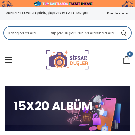
ILARINIZI ÖLÜMSÜZLEŞTIRIN, ŞIPŞAK DÜŞLER ILE TANIŞIN!
Para Birimi
0
15X20 ALBÜM