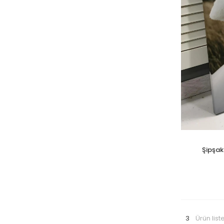
Şipşak
3
Ürün list