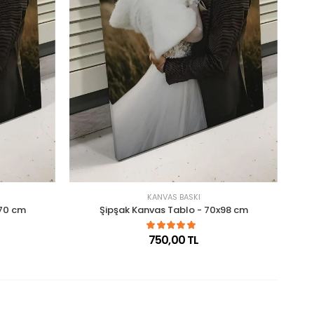
KANVAS BASKI
x70 cm
Şipşak Kanvas Tablo - 70x98 cm
750,00 TL