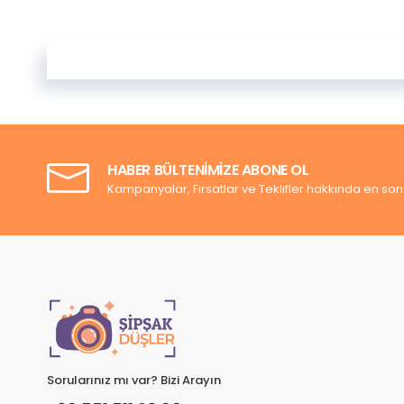
HABER BÜLTENİMİZE ABONE OL
Kampanyalar, Fırsatlar ve Teklifler hakkında en son bi
Sorularınız mı var? Bizi Arayın