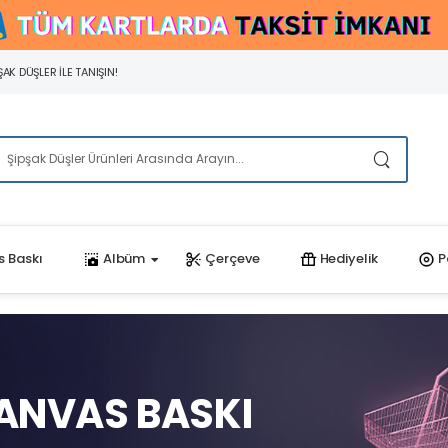
AK DÜŞLER ILE TANIŞIN!
 Baskı
Albüm
Çerçeve
Hediyelik
P
ANVAS BASKI