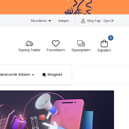
İletişim
Giriş Yap
/
Üye Ol
Para Birimi
0
Sipariş Takibi
Favorilerim
Siparişlerim
Sepetim
anaromik Albüm
Magnet