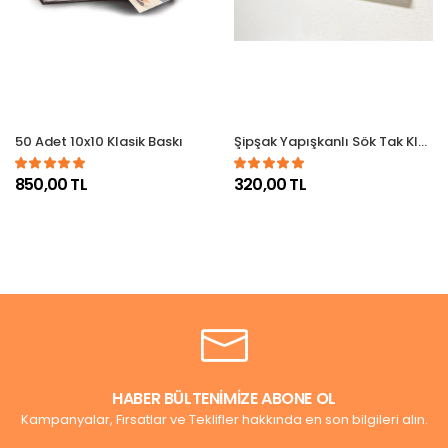
50 Adet 10x10 Klasik Baskı
Şipşak Yapışkanlı Sök Tak Klasik Kare Çerçeveler - 3'lü Paket
850,00 TL
320,00 TL
HABER BÜLTENİMİZE ABONE OL
Kampanyalar, Fırsatlar ve Teklifler hakkında en son bilgileri alın.